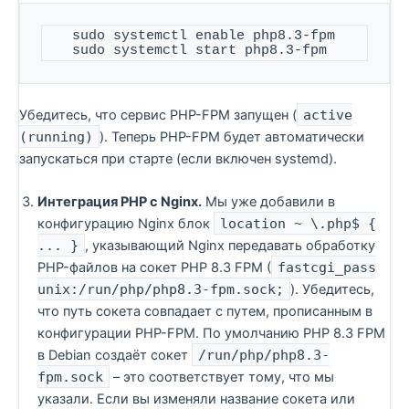
   sudo systemctl enable php8.3-fpm

   sudo systemctl start php8.3-fpm
Убедитесь, что сервис PHP-FPM запущен (
active
(running)
). Теперь PHP-FPM будет автоматически
запускаться при старте (если включен systemd).
Интеграция PHP с Nginx.
Мы уже добавили в
конфигурацию Nginx блок
location ~ \.php$ {
... }
, указывающий Nginx передавать обработку
PHP-файлов на сокет PHP 8.3 FPM (
fastcgi_pass
unix:/run/php/php8.3-fpm.sock;
). Убедитесь,
что путь сокета совпадает с путем, прописанным в
конфигурации PHP-FPM. По умолчанию PHP 8.3 FPM
в Debian создаёт сокет
/run/php/php8.3-
fpm.sock
– это соответствует тому, что мы
указали. Если вы изменяли название сокета или