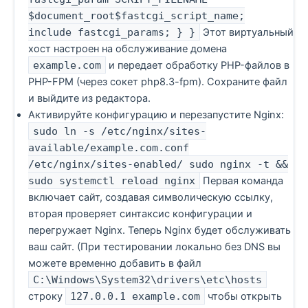
$document_root$fastcgi_script_name;
include fastcgi_params; } }
Этот виртуальный
хост настроен на обслуживание домена
example.com
и передает обработку PHP-файлов в
PHP-FPM (через сокет php8.3-fpm). Сохраните файл
и выйдите из редактора.
Активируйте конфигурацию и перезапустите Nginx:
sudo ln -s /etc/nginx/sites-
available/example.com.conf
/etc/nginx/sites-enabled/ sudo nginx -t &&
sudo systemctl reload nginx
Первая команда
включает сайт, создавая символическую ссылку,
вторая проверяет синтаксис конфигурации и
перегружает Nginx. Теперь Nginx будет обслуживать
ваш сайт. (При тестировании локально без DNS вы
можете временно добавить в файл
C:\Windows\System32\drivers\etc\hosts
строку
127.0.0.1 example.com
чтобы открыть