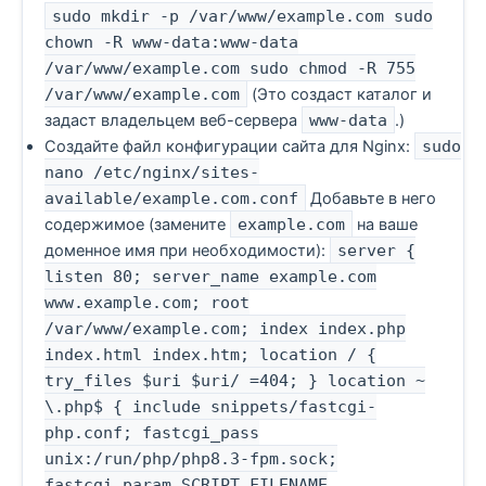
sudo mkdir -p /var/www/example.com sudo
chown -R www-data:www-data
/var/www/example.com sudo chmod -R 755
/var/www/example.com
(Это создаст каталог и
задаст владельцем веб-сервера
www-data
.)
Создайте файл конфигурации сайта для Nginx:
sudo
nano /etc/nginx/sites-
available/example.com.conf
Добавьте в него
содержимое (замените
example.com
на ваше
доменное имя при необходимости):
server {
listen 80; server_name example.com
www.example.com; root
/var/www/example.com; index index.php
index.html index.htm; location / {
try_files $uri $uri/ =404; } location ~
\.php$ { include snippets/fastcgi-
php.conf; fastcgi_pass
unix:/run/php/php8.3-fpm.sock;
fastcgi_param SCRIPT_FILENAME