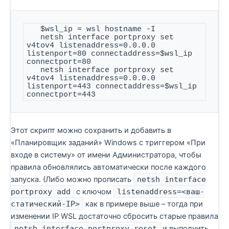
   $wsl_ip = wsl hostname -I

   netsh interface portproxy set 
v4tov4 listenaddress=0.0.0.0 
listenport=80 connectaddress=$wsl_ip 
connectport=80

   netsh interface portproxy set 
v4tov4 listenaddress=0.0.0.0 
listenport=443 connectaddress=$wsl_ip 
connectport=443
Этот скрипт можно сохранить и добавить в
«Планировщик заданий» Windows с триггером «При
входе в систему» от имени Администратора, чтобы
правила обновлялись автоматически после каждого
запуска. (Либо можно прописать
netsh interface
portproxy add
с ключом
listenaddress=<ваш-
статический-IP>
как в примере выше – тогда при
изменении IP WSL достаточно сбросить старые правила
netsh interface portproxy reset
и выполнить