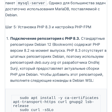
пакет
mysql-server
. Однако для большинства задач
достаточно использования MariaDB, поставляемой с
Debian.
Шаг 5: Установка PHP 8.3 и настройка PHP-FPM
Подключение репозитория с PHP 8.3.
Стандартные
репозитории Debian 12 (Bookworm) содержат PHP
версии 8.2 на момент выпуска. PHP 8.3 отсутствует в
штатных репозиториях Debian, поэтому используем
репозиторий
deb.sury.org
от разработчика Ondřej
Surý, который предоставляет актуальные сборки
PHP для Debian. Чтобы добавить этот репозиторий,
выполните следующие команды в Debian WSL:
   sudo apt install -y ca-certificates 
apt-transport-https curl gnupg2 lsb-
release

   sudo curl -sSLo 