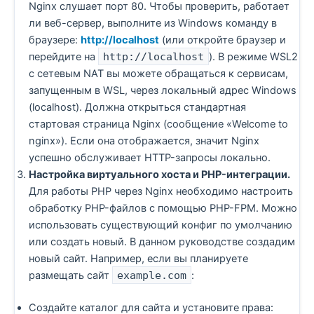
Nginx слушает порт 80. Чтобы проверить, работает
ли веб-сервер, выполните из Windows команду в
браузере:
http://localhost
(или откройте браузер и
перейдите на
http://localhost
). В режиме WSL2
с сетевым NAT вы можете обращаться к сервисам,
запущенным в WSL, через локальный адрес Windows
(localhost). Должна открыться стандартная
стартовая страница Nginx (сообщение «Welcome to
nginx»). Если она отображается, значит Nginx
успешно обслуживает HTTP-запросы локально.
Настройка виртуального хоста и PHP-интеграции.
Для работы PHP через Nginx необходимо настроить
обработку PHP-файлов с помощью PHP-FPM. Можно
использовать существующий конфиг по умолчанию
или создать новый. В данном руководстве создадим
новый сайт. Например, если вы планируете
размещать сайт
example.com
:
Создайте каталог для сайта и установите права: