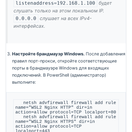
будет
listenaddress=192.168.1.100
слушать только на этом локальном IP.
слушает на всех IPv4-
0.0.0.0
интерфейсах.
Настройте брандмауэр Windows.
После добавления
правил порт-прокси, откройте соответствующие
порты в брандмауэре Windows для входящих
подключений. В PowerShell (администратор)
выполните:
   netsh advfirewall firewall add rule 
name="WSL2 Nginx HTTP" dir=in 
action=allow protocol=TCP localport=80

   netsh advfirewall firewall add rule 
name="WSL2 Nginx HTTPS" dir=in 
action=allow protocol=TCP 
localport=443