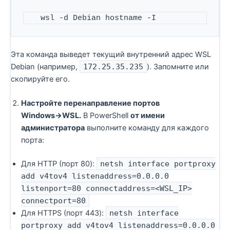
   wsl -d Debian hostname -I
Эта команда выведет текущий внутренний адрес WSL
Debian (например,
172.25.35.235
). Запомните или
скопируйте его.
Настройте перенаправление портов
Windows→WSL.
В PowerShell
от имени
администратора
выполните команду для каждого
порта:
Для HTTP (порт 80):
netsh interface portproxy
add v4tov4 listenaddress=0.0.0.0
listenport=80 connectaddress=<WSL_IP>
connectport=80
Для HTTPS (порт 443):
netsh interface
portproxy add v4tov4 listenaddress=0.0.0.0