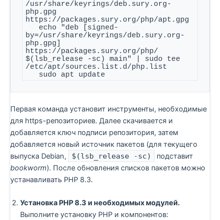
/usr/share/keyrings/deb.sury.org-
php.gpg 
https://packages.sury.org/php/apt.gpg

   echo "deb [signed-
by=/usr/share/keyrings/deb.sury.org-
php.gpg] 
https://packages.sury.org/php/ 
$(lsb_release -sc) main" | sudo tee 
/etc/apt/sources.list.d/php.list

   sudo apt update
Первая команда установит инструменты, необходимые
для https-репозиториев. Далее скачивается и
добавляется ключ подписи репозитория, затем
добавляется новый источник пакетов (для текущего
выпуска Debian,
$(lsb_release -sc)
подставит
bookworm
). После обновления списков пакетов можно
устанавливать PHP 8.3.
Установка PHP 8.3 и необходимых модулей.
Выполните установку PHP и компонентов: