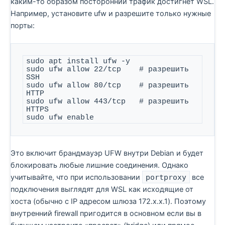
каким-то образом посторонний трафик достигнет WSL.
Например, установите ufw и разрешите только нужные
порты:
sudo apt install ufw -y

sudo ufw allow 22/tcp    # разрешить 
SSH

sudo ufw allow 80/tcp    # разрешить 
HTTP

sudo ufw allow 443/tcp   # разрешить 
HTTPS

sudo ufw enable
Это включит брандмауэр UFW внутри Debian и будет
блокировать любые лишние соединения. Однако
учитывайте, что при использовании
portproxy
все
подключения выглядят для WSL как исходящие от
хоста (обычно с IP адресом шлюза 172.x.x.1). Поэтому
внутренний firewall пригодится в основном если вы в