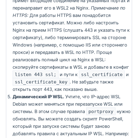
примет входящее соединение на указанных портах и
перенаправит его в WSL2 на Nginx.
Примечание по
HTTPS:
Для работы HTTPS вам понадобится
установить сертификат. Можно либо настроить
Nginx на прием HTTPS (слушать 443 и указать пути к
сертификату), либо терминировать SSL на стороне
Windows (например, с помощью IIS или стороннего
прокси) и передавать в WSL по HTTP. Проще
реализовать полный цикл на Nginx в WSL:
скопируйте сертификаты в WSL и добавьте в конфиг
listen 443 ssl;
и пути к
ssl_certificate
и
ssl_certificate_key
. Не забудьте также
открыть порт 443, как показано выше.
Динамический IP WSL.
Учтите, что IP-адрес WSL
Debian может меняться при перезапуске WSL или
системы. В этом случае правила
portproxy
нужно
обновлять. Вы можете создать скрипт PowerShell,
который при запуске системы будет заново
добавлять правила с актуальным IP WSL. Например: