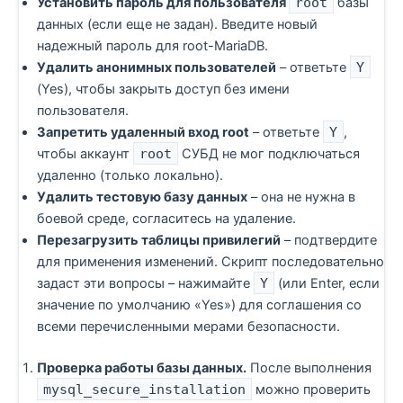
Установить пароль для пользователя
root
базы
данных (если еще не задан). Введите новый
надежный пароль для root-MariaDB.
Удалить анонимных пользователей
– ответьте
Y
(Yes), чтобы закрыть доступ без имени
пользователя.
Запретить удаленный вход root
– ответьте
Y
,
чтобы аккаунт
root
СУБД не мог подключаться
удаленно (только локально).
Удалить тестовую базу данных
– она не нужна в
боевой среде, согласитесь на удаление.
Перезагрузить таблицы привилегий
– подтвердите
для применения изменений. Скрипт последовательно
задаст эти вопросы – нажимайте
Y
(или Enter, если
значение по умолчанию «Yes») для соглашения со
всеми перечисленными мерами безопасности.
Проверка работы базы данных.
После выполнения
mysql_secure_installation
можно проверить