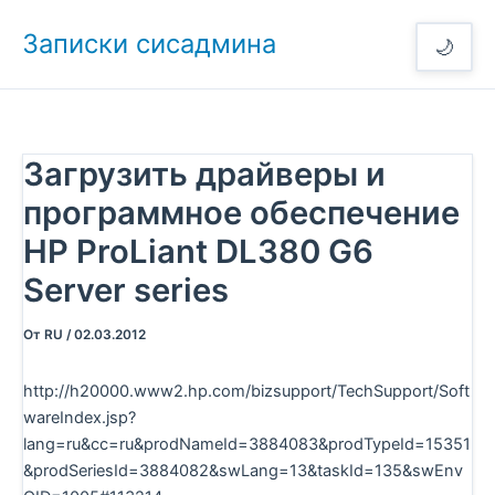
Перейти
Записки сисадмина
к
🌙
содержимому
Загрузить драйверы и
программное обеспечение
HP ProLiant DL380 G6
Server series
От
RU
/
02.03.2012
http://h20000.www2.hp.com/bizsupport/TechSupport/Soft
wareIndex.jsp?
lang=ru&cc=ru&prodNameId=3884083&prodTypeId=15351
&prodSeriesId=3884082&swLang=13&taskId=135&swEnv