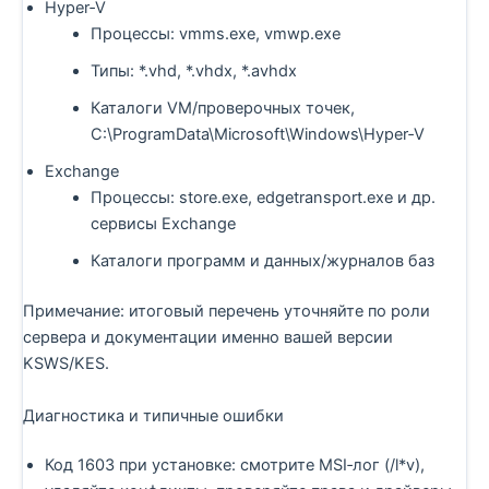
Hyper‑V
Процессы: vmms.exe, vmwp.exe
Типы: *.vhd, *.vhdx, *.avhdx
Каталоги VM/проверочных точек,
C:\ProgramData\Microsoft\Windows\Hyper‑V
Exchange
Процессы: store.exe, edgetransport.exe и др.
сервисы Exchange
Каталоги программ и данных/журналов баз
Примечание: итоговый перечень уточняйте по роли
сервера и документации именно вашей версии
KSWS/KES.
Диагностика и типичные ошибки
Код 1603 при установке: смотрите MSI‑лог (/l*v),