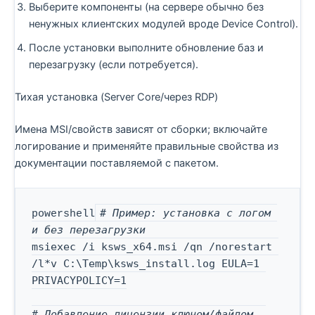
Выберите компоненты (на сервере обычно без
ненужных клиентских модулей вроде Device Control).
После установки выполните обновление баз и
перезагрузку (если потребуется).
Тихая установка (Server Core/через RDP)
Имена MSI/свойств зависят от сборки; включайте
логирование и применяйте правильные свойства из
документации поставляемой с пакетом.
# Пример: установка с логом 
powershell
и без перезагрузки
msiexec /i ksws_x64.msi /qn /norestart 
/l*v C:\Temp\ksws_install.log EULA=1 
PRIVACYPOLICY=1

# Добавление лицензии ключом/файлом, 