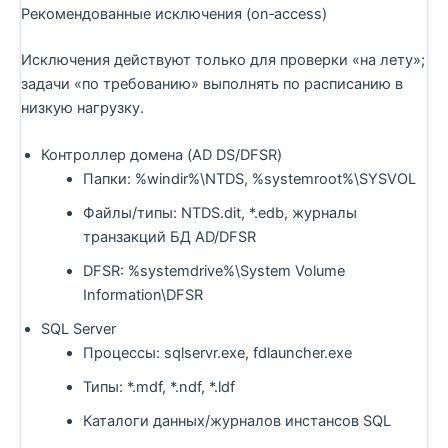
Рекомендованные исключения (on‑access)
Исключения действуют только для проверки «на лету»;
задачи «по требованию» выполнять по расписанию в
низкую нагрузку.
Контроллер домена (AD DS/DFSR)
Папки: %windir%\NTDS, %systemroot%\SYSVOL
Файлы/типы: NTDS.dit, *.edb, журналы
транзакций БД AD/DFSR
DFSR: %systemdrive%\System Volume
Information\DFSR
SQL Server
Процессы: sqlservr.exe, fdlauncher.exe
Типы: *.mdf, *.ndf, *.ldf
Каталоги данных/журналов инстансов SQL