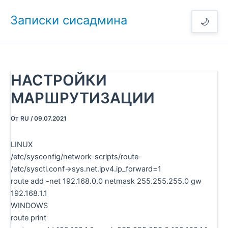
Перейти
Записки сисадмина
к
🌙
содержимому
НАСТРОЙКИ
МАРШРУТИЗАЦИИ
От
RU
/
09.07.2021
LINUX
/etc/sysconfig/network-scripts/route-
/etc/sysctl.conf->sys.net.ipv4.ip_forward=1
route add -net 192.168.0.0 netmask 255.255.255.0 gw
192.168.1.1
WINDOWS
route print