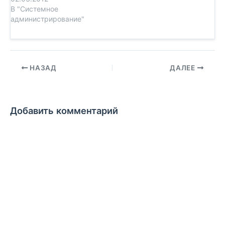
~/.ssh/id_rsa.pub
В "Системное
192.168.1.1
администрирование"
НАЗАД
ДАЛЕЕ
Добавить комментарий