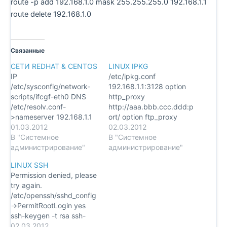
route -p add 192.168.1.0 mask 255.255.255.0 192.168.1.1
route delete 192.168.1.0
Связанные
СЕТИ REDHAT & CENTOS
LINUX IPKG
IP
/etc/ipkg.conf
/etc/sysconfig/network-
192.168.1.1:3128 option
scripts/ifcgf-eth0 DNS
http_proxy
/etc/resolv.conf-
http://aaa.bbb.ccc.ddd:p
>nameserver 192.168.1.1
ort/ option ftp_proxy
DHCP /etc/dhcp.conf
01.03.2012
ftp://aaa.bbb.ccc.ddd:por
02.03.2012
В "Системное
t/ option proxy_username
В "Системное
администрирование"
xxxx option
администрирование"
proxy_password xxxx
LINUX SSH
Permission denied, please
try again.
/etc/openssh/sshd_config
->PermitRootLogin yes
ssh-keygen -t rsa ssh-
copy-id -i
02.03.2012