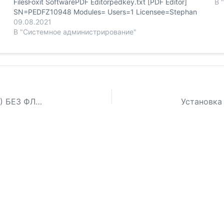
FilesFoxit SoftwarePDF Editorpedkey.txt [PDF Editor]
В 
SN=PEDFZ10948 Modules= Users=1 Licensee=Stephan
Huck LicenseDate=2007/09/13
09.08.2021
Sign=96516D0E442783F1624B599CF4D06C5276E8256
В "Системное администрирование"
440D2F2DFBB5E01C5818F31634EF3B61F04E 8EBDA
Restrictions=
НАСТРОЙКА YOTA WiMAX Wl500gP+SWC-U200) БЕЗ ФЛЕШКИ