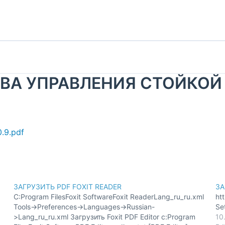
А УПРАВЛЕНИЯ СТОЙКОЙ Kn
.9.pdf
ЗАГРУЗИТЬ PDF FOXIT READER
ЗА
C:Program FilesFoxit SoftwareFoxit ReaderLang_ru_ru.xml
ht
Tools->Preferences->Languages->Russian-
Se
>Lang_ru_ru.xml Загрузить Foxit PDF Editor c:Program
10