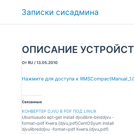
Перейти
Записки сисадмина
к
содержимому
ОПИСАНИЕ УСТРОЙСТВ
От
RU
/
13.05.2010
Нажмите для доступа к RMSCompactManual_1.0
Связанные
КОНВЕРТЕР DJVU В PDF ПОД LINUX
Ubuntusudo apt-get install djvulibre-binddjvu -
format=pdf Книга.{djvu,pdf}CentOSyum install
djvulibreddjvu -format=pdf Книга.{djvu,pdf}