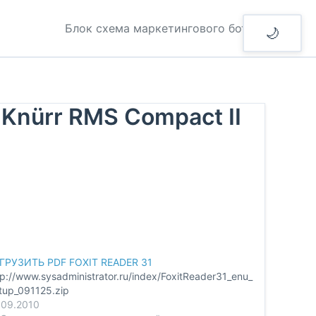
Блок схема маркетингового бота
🌙
ürr RMS Compact II
ГРУЗИТЬ PDF FOXIT READER 31
tp://www.sysadministrator.ru/index/FoxitReader31_enu_
tup_091125.zip
.09.2010