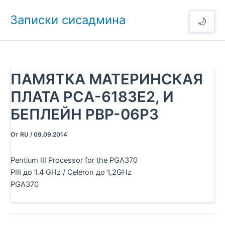
Перейти
Записки сисадмина
к
🌙
содержимому
ПАМЯТКА МАТЕРИНСКАЯ
ПЛАТА PCA-6183E2, И
БЕПЛЕЙН PBP-06P3
От
RU
/
09.09.2014
Pentium III Processor for the PGA370
PIII до 1.4 GHz / Celeron до 1,2GHz
PGA370