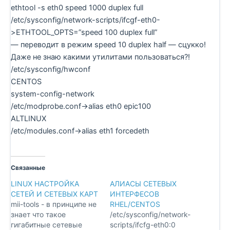
ethtool -s eth0 speed 1000 duplex full
/etc/sysconfig/network-scripts/ifcgf-eth0-
>ETHTOOL_OPTS=”speed 100 duplex full”
— переводит в режим speed 10 duplex half — сцукко!
Даже не знаю какими утилитами пользоваться?!
/etc/sysconfig/hwconf
CENTOS
system-config-network
/etc/modprobe.conf->alias eth0 epic100
ALTLINUX
/etc/modules.conf->alias eth1 forcedeth
Связанные
LINUX НАСТРОЙКА
АЛИАСЫ СЕТЕВЫХ
СЕТЕЙ И СЕТЕВЫХ КАРТ
ИНТЕРФЕСОВ
mii-tools - в принципе не
RHEL/CENTOS
знает что такое
/etc/sysconfig/network-
гигабитные сетевые
scripts/ifcfg-eth0:0