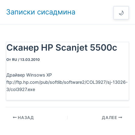
Перейти
Записки сисадмина
к
🌙
содержимому
Сканер HP Scanjet 5500c
От
RU
/
13.03.2010
Драйвер Winsows XP
ftp://ftp.hp.com/pub/softlib/software2/COL3927/sj-13026-
3/col3927.exe
НАЗАД
ДАЛЕЕ