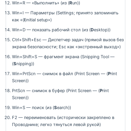
Win+R — «Выполнить» (из (
R
un))
Win+I — Параметры (Settings; принято запоминать
как «(
I
)nitial setup»)
Win+D — показать рабочий стол (из (
D
esktop))
Ctrl+Shift+Esc — Диспетчер задач (прямой вызов без
экрана безопасности; Esc как «экстренный выход»)
Win+Shift+S — фрагмент экрана (Snipping Tool —
(
S
nipping))
Win+PrtScn — снимок в файл (Print Screen — (
P
rint
Screen))
PrtScn — снимок в буфер (Print Screen — (
P
rint
Screen))
Win+S — поиск (из (
S
earch))
F2 — переименовать (исторически закреплено в
Проводнике; легко тянуться левой рукой)