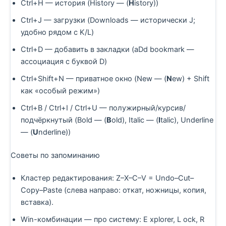
Ctrl+H — история (History — (
H
istory))
Ctrl+J — загрузки (Downloads — исторически J;
удобно рядом с K/L)
Ctrl+D — добавить в закладки (aDd bookmark —
ассоциация с буквой D)
Ctrl+Shift+N — приватное окно (New — (
N
ew) + Shift
как «особый режим»)
Ctrl+B / Ctrl+I / Ctrl+U — полужирный/курсив/
подчёркнутый (Bold — (
B
old), Italic — (
I
talic), Underline
— (
U
nderline))
Советы по запоминанию
Кластер редактирования: Z–X–C–V = Undo–Cut–
Copy–Paste (слева направо: откат, ножницы, копия,
вставка).
Win-комбинации — про систему: E xplorer, L ock, R