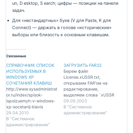
un, D esktop, S earch; цифры — позиции на панели
задач.
Для «нестандартных» букв (V для Paste, K для
Connect) — держать в голове «исторические»
выборы или близость к основным клавишам.
Связанные
СПРАВОЧНИК СПИСОК
ЗАГРУЗИТЬ FAR32
ИСПОЛЬЗУЕМЫХ В
Берем файл
WINDOWS XP
License.xUSSR.txt,
СОЧЕТАНИЙ КЛАВИШ
открываем FAR'ом на
http://www.sysadministrat
редактирование,
or.ru/index/spisok-
выделяем слова `xUSSR
ispolzuemyh-v-windows-
регистрация', копируем
09.09.2003
xp-socetanij-klavis
в буфер обмена (есть
В "Системное
29.04.2010
такое сочетание
администрирование"
В "Системное
кнопочек - Ctrl-Ins),
администрирование"
запускаем far -r,
вставляем из буфера