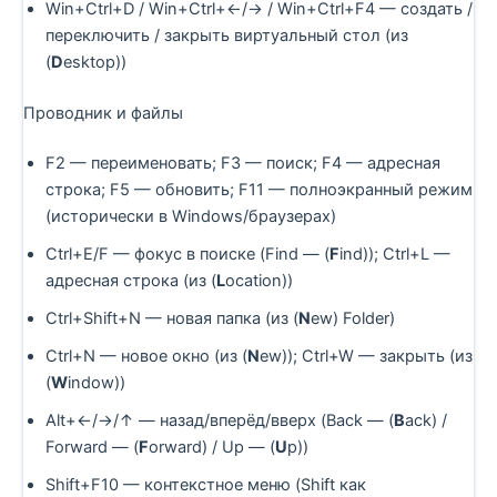
Win+Ctrl+D / Win+Ctrl+←/→ / Win+Ctrl+F4 — создать /
переключить / закрыть виртуальный стол (из
(
D
esktop))
Проводник и файлы
F2 — переименовать; F3 — поиск; F4 — адресная
строка; F5 — обновить; F11 — полноэкранный режим
(исторически в Windows/браузерах)
Ctrl+E/F — фокус в поиске (Find — (
F
ind)); Ctrl+L —
адресная строка (из (
L
ocation))
Ctrl+Shift+N — новая папка (из (
N
ew) Folder)
Ctrl+N — новое окно (из (
N
ew)); Ctrl+W — закрыть (из
(
W
indow))
Alt+←/→/↑ — назад/вперёд/вверх (Back — (
B
ack) /
Forward — (
F
orward) / Up — (
U
p))
Shift+F10 — контекстное меню (Shift как