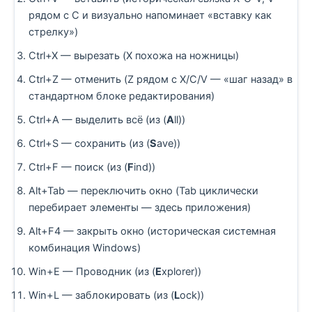
рядом с C и визуально напоминает «вставку как
стрелку»)
Ctrl+X — вырезать (X похожа на ножницы)
Ctrl+Z — отменить (Z рядом с X/C/V — «шаг назад» в
стандартном блоке редактирования)
Ctrl+A — выделить всё (из (
A
ll))
Ctrl+S — сохранить (из (
S
ave))
Ctrl+F — поиск (из (
F
ind))
Alt+Tab — переключить окно (Tab циклически
перебирает элементы — здесь приложения)
Alt+F4 — закрыть окно (историческая системная
комбинация Windows)
Win+E — Проводник (из (
E
xplorer))
Win+L — заблокировать (из (
L
ock))