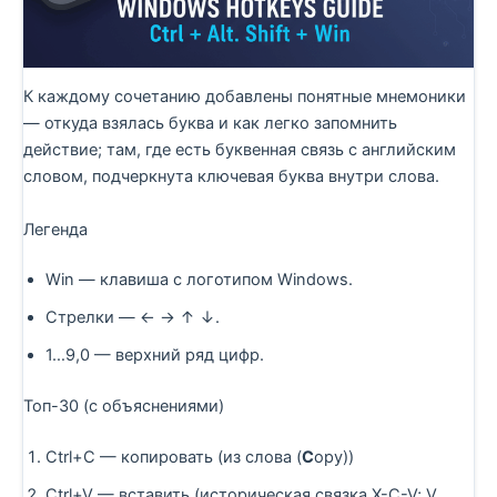
К каждому сочетанию добавлены понятные мнемоники
— откуда взялась буква и как легко запомнить
действие; там, где есть буквенная связь с английским
словом, подчеркнута ключевая буква внутри слова.
Легенда
Win — клавиша с логотипом Windows.
Стрелки — ← → ↑ ↓.
1…9,0 — верхний ряд цифр.
Топ-30 (с объяснениями)
Ctrl+C — копировать (из слова (
C
opy))
Ctrl+V — вставить (историческая связка X-C-V; V