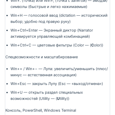
Win+. (точка) или Win+; (точка с запятой) — эмодзи/
символы (быстрые и легко нажимаемые)
Win+H — голосовой ввод (dictation — исторический
выбор; удобно под правую руку)
Win+Ctrl+Enter — Экранный диктор (Narrator
активируется управляющей комбинацией)
Win+Ctrl+C — цветовые фильтры (Color — (
C
olor))
Спецвозможности и масштабирование
Win++ / Win+− — Лупа: увеличить/уменьшить (плюс/
минус — естественная ассоциация)
Win+Esc — закрыть Лупу (Esc — «выход/отмена»)
Win+U — открыть раздел специальных
возможностей (Utility — (
U
tility))
Консоль, PowerShell, Windows Terminal