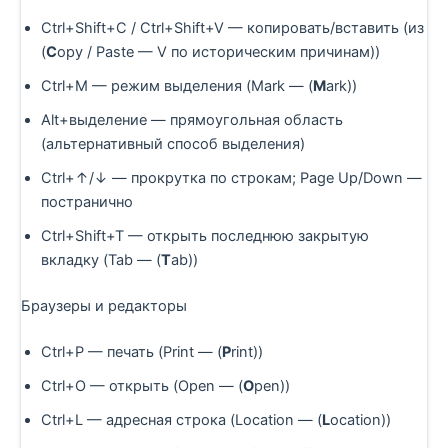
Ctrl+Shift+C / Ctrl+Shift+V — копировать/вставить (из
(
C
opy / Paste — V по историческим причинам))
Ctrl+M — режим выделения (Mark — (
M
ark))
Alt+выделение — прямоугольная область
(альтернативный способ выделения)
Ctrl+↑/↓ — прокрутка по строкам; Page Up/Down —
постранично
Ctrl+Shift+T — открыть последнюю закрытую
вкладку (Tab — (
T
ab))
Браузеры и редакторы
Ctrl+P — печать (Print — (
P
rint))
Ctrl+O — открыть (Open — (
O
pen))
Ctrl+L — адресная строка (Location — (
L
ocation))