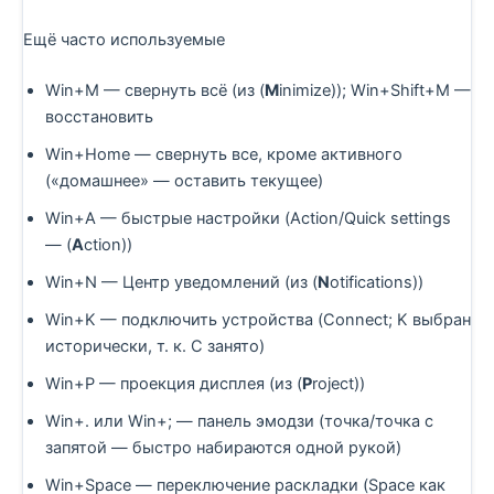
Ещё часто используемые
Win+M — свернуть всё (из (
M
inimize)); Win+Shift+M —
восстановить
Win+Home — свернуть все, кроме активного
(«домашнее» — оставить текущее)
Win+A — быстрые настройки (Action/Quick settings
— (
A
ction))
Win+N — Центр уведомлений (из (
N
otifications))
Win+K — подключить устройства (Connect; K выбран
исторически, т. к. C занято)
Win+P — проекция дисплея (из (
P
roject))
Win+. или Win+; — панель эмодзи (точка/точка с
запятой — быстро набираются одной рукой)
Win+Space — переключение раскладки (Space как