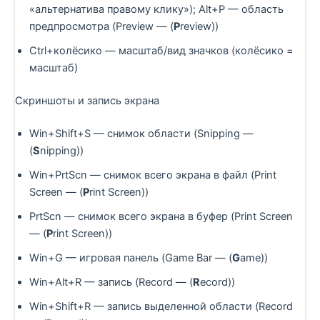
«альтернатива правому клику»); Alt+P — область
предпросмотра (Preview — (
P
review))
Ctrl+колёсико — масштаб/вид значков (колёсико =
масштаб)
Скриншоты и запись экрана
Win+Shift+S — снимок области (Snipping —
(
S
nipping))
Win+PrtScn — снимок всего экрана в файл (Print
Screen — (
P
rint Screen))
PrtScn — снимок всего экрана в буфер (Print Screen
— (
P
rint Screen))
Win+G — игровая панель (Game Bar — (
G
ame))
Win+Alt+R — запись (Record — (
R
ecord))
Win+Shift+R — запись выделенной области (Record