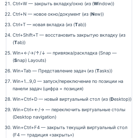
Ctrl+W — закрыть вкладку/окно (из (
W
indow))
Ctrl+N — новое окно/документ (из (
N
ew))
Ctrl+T — новая вкладка (из (
T
ab))
Ctrl+Shift+T — восстановить закрытую вкладку (из
(
T
ab))
Win+←/→/↑/↓ — привязка/раскладка (Snap —
(
S
nap) Layouts)
Win+Tab — Представление задач (из (
T
asks))
Win+1…9,0 — запуск/переключение по позиции на
панели задач (цифра = позиция)
Win+Ctrl+D — новый виртуальный стол (из (
D
esktop))
Win+Ctrl+←/→ — переключить виртуальные столы
(Desktop navigation)
Win+Ctrl+F4 — закрыть текущий виртуальный стол
(F4 — традиция «закрыть»)