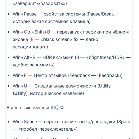
«завершить/разорвать»)
Win+Pause — свойства системы (Pause/Break —
историческая системная клавиша)
Win+Ctrl+Shift+B — перезапуск графики при чёрном
экране (B — «black screen» fix — легко
ассоциировать)
Win+Alt+B — HDR вкл/выкл (B — «brightness/HDR» —
удобно запомнить)
Win+F — Центр отзывов (Feedback — (
F
eedback))
Win+U — Специальные возможности (Utility —
(
U
tility), историческое название)
Ввод, язык, эмодзи🤦‍♀️😜⌨️
Win+Space — переключение языка/раскладки (Space
— «пробел-переключатель»)