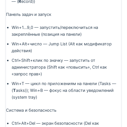
— (
R
ecord))
Панель задач и запуск
Win+1…9,0 — запустить/переключиться на
закреплённые (позиция на панели)
Win+Alt+число — Jump List (Alt как модификатор
действия)
Ctrl+Shift+клик по значку — запустить от
администратора (Shift как «повысить», Ctrl как
«запрос прав»)
Win+T — цикл по приложениям на панели (Tasks —
(
T
asks)); Win+B — фокус на области уведомлений
(system tray)
Система и безопасность
Ctrl+Alt+Del — экран безопасности (Del как