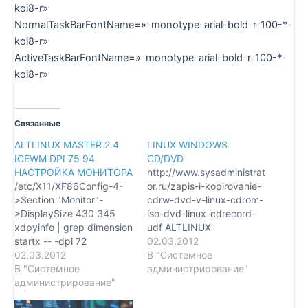
koi8-r»
NormalTaskBarFontName=»-monotype-arial-bold-r-100-*-
koi8-r»
ActiveTaskBarFontName=»-monotype-arial-bold-r-100-*-
koi8-r»
Связанные
ALTLINUX MASTER 2.4
LINUX WINDOWS
ICEWM DPI 75 94
CD/DVD
НАСТРОЙКА МОНИТОРА
http://www.sysadministrat
/etc/X11/XF86Config-4-
or.ru/zapis-i-kopirovanie-
>Section "Monitor"-
cdrw-dvd-v-linux-cdrom-
>DisplaySize 430 345
iso-dvd-linux-cdrecord-
xdpyinfo | grep dimension
udf ALTLINUX
startx -- -dpi 72
/etc/modules.conf: alias
02.03.2012
/usr/X11R6/bin/startx-
02.03.2012
scsi_hostadapter ide-scsi
В "Системное
>defaultserverargs="-dpi
В "Системное
/etc/modules:
администрирование"
72" /etc/X11/xorg.conf-
администрирование"
scsi_hostadapter
>"Monitor"->DisplaySize
CENTOS mount -o loop -t