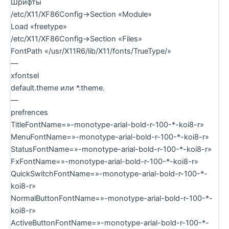
Шрифты
/etc/X11/XF86Config->Section «Module»
Load «freetype»
/etc/X11/XF86Config->Section «Files»
FontPath «/usr/X11R6/lib/X11/fonts/TrueType/»
—
xfontsel
default.theme или *.theme.
—
prefrences
TitleFontName=»-monotype-arial-bold-r-100-*-koi8-r»
MenuFontName=»-monotype-arial-bold-r-100-*-koi8-r»
StatusFontName=»-monotype-arial-bold-r-100-*-koi8-r»
FxFontName=»-monotype-arial-bold-r-100-*-koi8-r»
QuickSwitchFontName=»-monotype-arial-bold-r-100-*-
koi8-r»
NormalButtonFontName=»-monotype-arial-bold-r-100-*-
koi8-r»
ActiveButtonFontName=»-monotype-arial-bold-r-100-*-