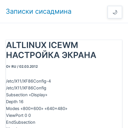
Перейти
Записки сисадмина
к
🌙
содержимому
ALTLINUX ICEWM
НАСТРОЙКА ЭКРАНА
От
RU
/
02.03.2012
/etc/X11/XF86Config-4
/etc/X11/XF86Config
Subsection «Display»
Depth 16
Modes «800×600» «640×480»
ViewPort 0 0
EndSubsection