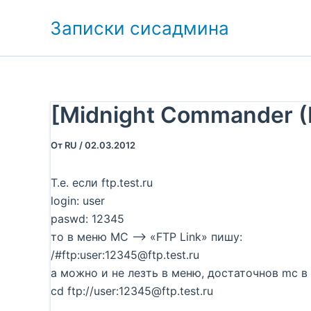
Перейти
Записки сисадмина
к
содержимому
[Midnight Commander 
От
RU
/
02.03.2012
Т.е. если ftp.test.ru
login: user
paswd: 12345
то в меню MC —> «FTP Link» пишу:
/#ftp:user:12345@ftp.test.ru
а можно и не лезть в меню, достаточнов mc в
cd ftp://user:12345@ftp.test.ru