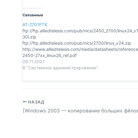
Связанные
AT-2701FTX
ftp://ftp.alliedtelesis.com/pub/nics/2450_2700/linux24_v
30i.zip
ftp://ftp.alliedtelesis.com/pub/nics/2700/linux_v24.zip
http://www.alliedtelesis.com/media/datasheets/reference
2450-27xx_linux26_ref.pdf
http://www.alliedtelesis.com/media/datasheets/guides/2
09.11.2007
-27_family_ig_a.pdf
В "Системное администрирование"
НАЗАД