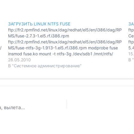
ЗАГРУЗИТЬ LINUX NTFS FUSE
ЗА
1
ftp://fr2.rpmfind.net/linux/dag/redhat/el5/en/i386/dag/RP
ft
MS/fuse-2.7.3-1.el5.rf.i386.rpm
Ce
ftp://fr2.rpmfind.net/linux/dag/redhat/el5/en/i386/dag/RP
ft
/
MS/fuse-ntfs-3g-1.913-1.el5.rf.i386.rpm modprobe fuse
5.
insmod fuse.ko mount -t ntfs-3g /dev/sdb1 /mnt/ntfs/
15
4
28.05.2010
В 
В "Системное администрирование"
[Windows 2003 — копирование больших фйлов, вылетает с ошибкой нехватки системных ресурсов]