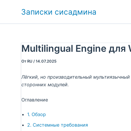
Перейти
Записки сисадмина
к
содержимому
Multilingual Engine д
От
RU
/
14.07.2025
Лёгкий, но производительный мультиязычный 
сторонних модулей.
Оглавление
1. Обзор
2. Системные требования