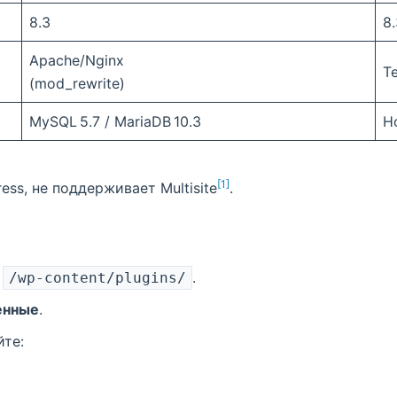
8.3
8.
Apache/Nginx
Т
(mod_rewrite)
MySQL 5.7 / MariaDB 10.3
Н
[1]
ess, не поддерживает Multisite
.
в
.
/wp-content/plugins/
енные
.
йте: