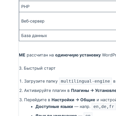
PHP
Веб‑сервер
База данных
ME
рассчитан на
одиночную установку
WordPr
3. Быстрый старт
Загрузите папку
multilingual-engine
Активируйте плагин в
Плагины → Установл
Перейдите в
Настройки → Общие
и настро
Доступные языки
— напр.
en,de,fr
Язык по умолчанию
—
en