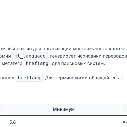
ичный плагин для организации многоязычного контента
номии
, генерирует черновики переводо
ml_language
т метатеги
для поисковых систем.
hreflang
н вывод
. Для терминологии обращайтесь к
hreflang
Минимум
6.8
А