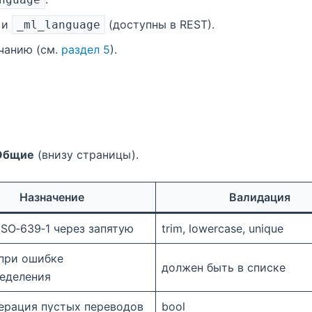
и
(доступны в REST).
_ml_language
чанию (см.
раздел 5
).
Общие
(внизу страницы).
Назначение
Валидация
ISO‑639‑1 через запятую
trim, lowercase, unique
при ошибке
должен быть в списке
еделения
ерация пустых переводов
bool