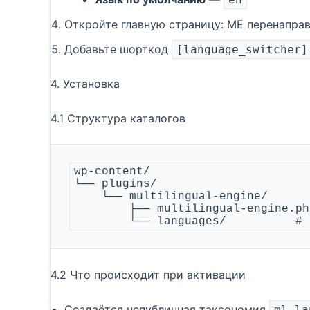
Откройте главную страницу: ME перенапра
Добавьте шорткод
[language_switcher]
4. Установка
4.1 Структура каталогов
wp-content/

└── plugins/

    └── multilingual-engine/

        ├── multilingual-engine.php

        └── languages/       
4.2 Что происходит при активации
Создаётся непубличная таксономия
ml_la