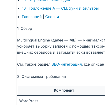
16. Приложение A — CLI, хуки и фильтры
Глоссарий
|
Сноски
1. Обзор
Multilingual Engine (далее —
ME
) — минималист
ускоряет выборку записей с помощью таксо
внешних сервисов и автоматически вставляе
См. также раздел
SEO‑интеграция
, где описа
2. Системные требования
Компонент
WordPress