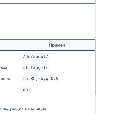
Пример
/de/about/
елем
ml_lang=fr
писок
ru-RU,ru;q=0.9
en
последующих страницах.