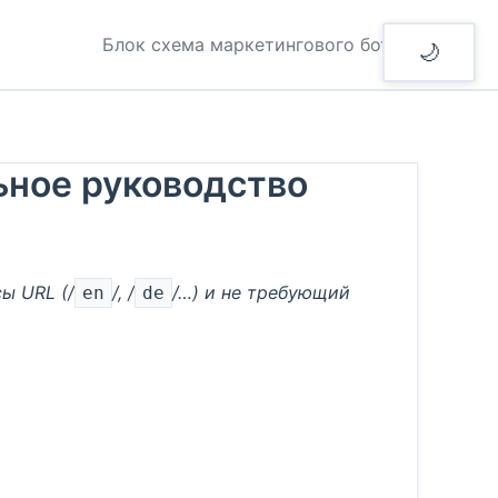
Блок схема маркетингового бота
🌙
льное руководство
ы URL (/
/, /
/…) и не требующий
en
de