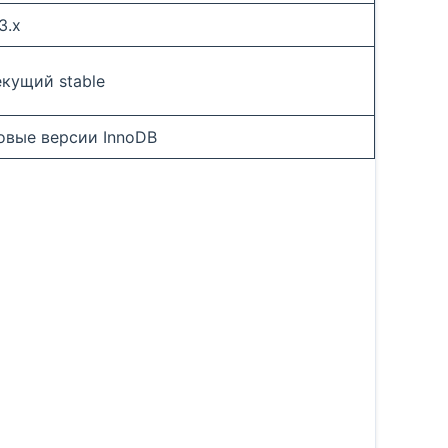
3.x
екущий stable
овые версии InnoDB