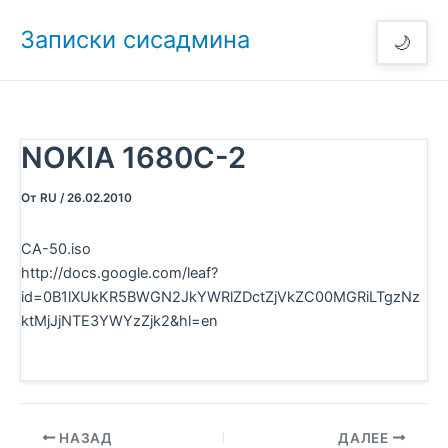
Перейти
Записки сисадмина
к
🌙
содержимому
NOKIA 1680C-2
От
RU
/
26.02.2010
CA-50.iso
http://docs.google.com/leaf?
id=0B1lXUkKR5BWGN2JkYWRlZDctZjVkZC00MGRiLTgzNz
ktMjJjNTE3YWYzZjk2&hl=en
НАЗАД
ДАЛЕЕ