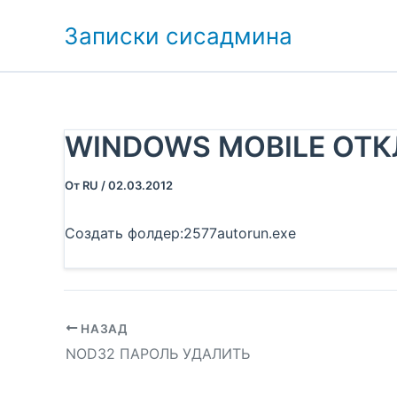
Перейти
Записки сисадмина
к
содержимому
WINDOWS MOBILE ОТК
От
RU
/
02.03.2012
Создать фолдер:2577autorun.exe
НАЗАД
NOD32 ПАРОЛЬ УДАЛИТЬ